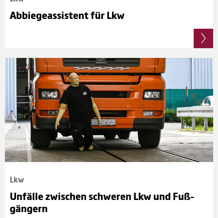
Abbie­ge­as­sis­tent für Lkw
Lkw
Unfälle zwi­schen schwe­ren Lkw und Fuß­
gän­gern