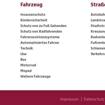
Fahrzeug
Straß
Insas­sen­schutz
Auto­ba
Kinder­si­cher­heit
Land­str
Schutz von zu Fuß Gehenden
Stadt­st
Schutz von Radfah­renden
Kreu­zun
Fahreras­sis­tenz­sys­teme
Radver­k
Auto­ma­ti­siertes Fahren
Fußver­k
Technik
Schie­nen
Lkw
Verkehrs­
Bus
Motorrad
Moped
Weitere Fahr­zeuge
Impressum
|
Daten­schutz