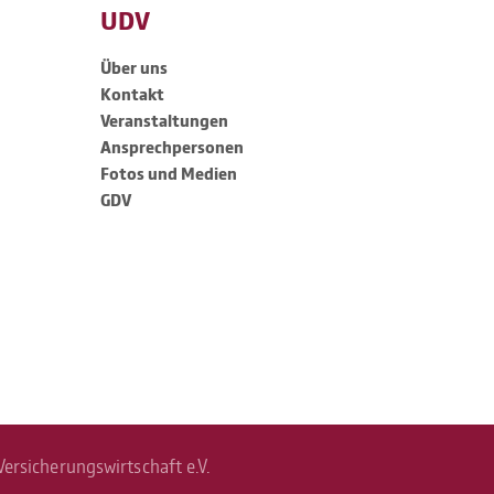
UDV
Über uns
Kontakt
Veran­stal­tungen
Ansprech­per­sonen
Fotos und Medien
GDV
rsicherungswirtschaft e.V.