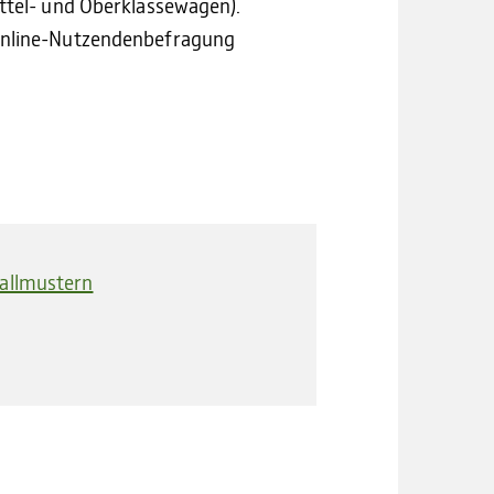
ittel- und Oberklassewagen).
 Online-Nutzendenbefragung
fallmustern