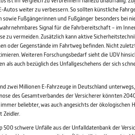
s ist im Vergleich zu Verbrennern nahezu unauffällig. Zug
Autos weiter zu verbessern. So sollten künstliche Fahrge
n sowie Fußgängerinnen und Fußgänger besonders bei ni
 wahrnehmbares Signal für die Fahrbereitschaft – im In
se zu vermeiden. Zusätzlich kann aktive Sicherheitstechn
en oder Gegenstände im Fahrtweg befinden. Nicht zuletzt
timieren. Weiteren Forschungsbedarf sieht die UDV hinsic
ren als auch bezüglich des Unfallgeschehens der sich schn
d zwei Millionen E-Fahrzeuge in Deutschland unterwegs, 
nose des Gesamtverbandes der Versicherer könnten 2040 
 immer beliebter, was auch angesichts der ökologischen
t Zeidler.
p 500 schwere Unfälle aus der Unfalldatenbank der Versiche