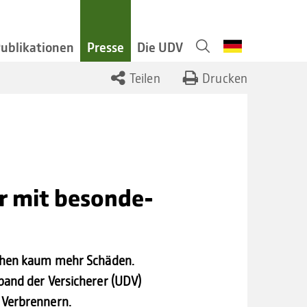
ublikationen
Presse
Die UDV
Tei­len
Dru­cken
r mit beson­de­
achen kaum mehr Schäden.
band der Versicherer (UDV)
 Verbrennern.