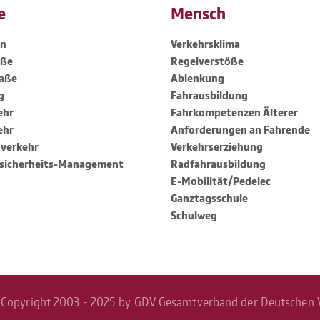
e
Mensch
hn
Verkehrs­klima
aße
Regel­ver­stöße
raße
Ablen­kung
g
Fahr­aus­bil­dung
ehr
Fahr­kom­pe­tenzen Älterer
ehr
Anfor­de­rungen an Fahrende
­ver­kehr
Verkehrs­er­zie­hung
si­cher­heits-Mana­ge­ment
Radfahr­aus­bil­dung
E-Mobi­lität/Pedelec
Ganz­tags­schule
Schulweg
Copyright 2003 - 2025 by GDV Gesamtverband der Deutschen Ve