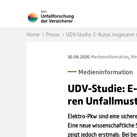
Home
Presse
UDV-Studie: E-Autos insgesamt s
,
Medieninformation
Me
30.06.2026
Medien­in­for­ma­tion
UDV-Stu­die: E-
ren Unfall­mus­
Elektro-Pkw sind eine siche
Eine neue wissenschaftliche 
zeigt jedoch erstmals: Bei 