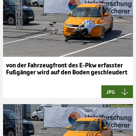
von der Fahr­zeug­front des E-Pkw erfas­s­ter
Fuß­gän­ger wird auf den Boden geschleu­dert
JPG