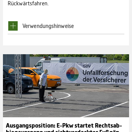
Rückwärtsfahren.
Ver­wen­dungs­hin­weise
Aus­gangs­po­si­tion: E-Pkw star­tet Rechts­ab­