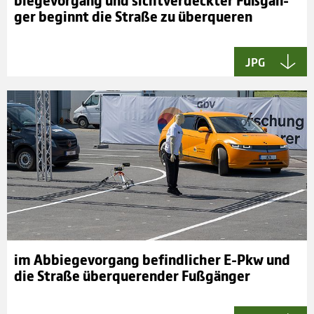
bie­ge­vor­gang und sicht­ver­deck­ter Fuß­gän­
ger beginnt die Straße zu über­que­ren
JPG
im Abbie­ge­vor­gang befind­li­cher E-Pkw und
die Straße über­que­ren­der Fuß­gän­ger