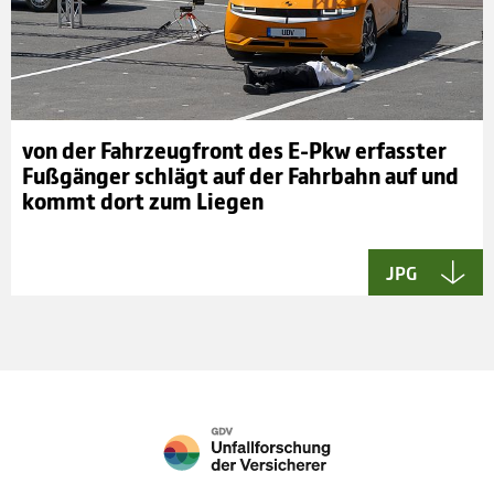
von der Fahr­zeug­front des E-Pkw erfas­s­ter
Fuß­gän­ger schlägt auf der Fahr­bahn auf und
kommt dort zum Lie­gen
JPG