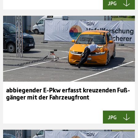
JPG
abbie­gen­der E-Pkw erfasst kreu­zen­den Fuß­
gän­ger mit der Fahr­zeug­front
JPG