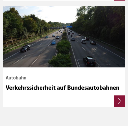
Auto­bahn
Ver­kehrs­si­cher­heit auf Bun­des­au­to­bah­nen