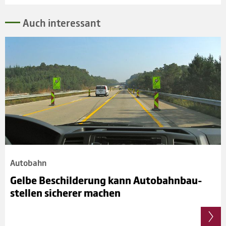
Auch inter­essant
Auto­bahn
Gelbe Beschil­de­rung kann Auto­bahn­bau­
stel­len siche­rer machen