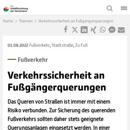
Home
Themen
Verkehrssicherheit an Fußgängerquerungen
,
,
Fußverkehr
Stadtstraße
Zu Fuß
01.08.2022
Fuß­ver­kehr
Ver­kehrs­si­cher­heit an
Fuß­gän­ger­que­run­gen
Das Queren von Straßen ist immer mit einem
Risiko verbunden. Zur Sicherung des querenden
Fußverkehrs sollten daher stets geeignete
Querungsanlagen eingesetzt werden. In einer